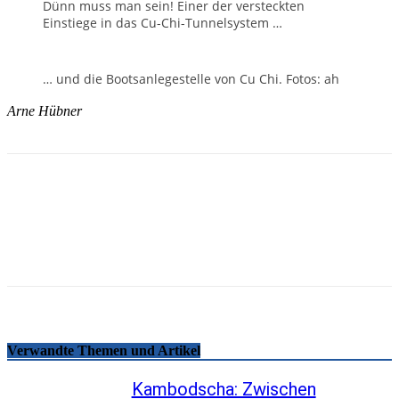
Dünn muss man sein! Einer der versteckten
Einstiege in das Cu-Chi-Tunnelsystem …
… und die Bootsanlegestelle von Cu Chi. Fotos: ah
Arne Hübner
Email
Facebook
WhatsApp
Linkedin
Telegram
Copy URL
Verwandte Themen und Artikel
Kambodscha: Zwischen