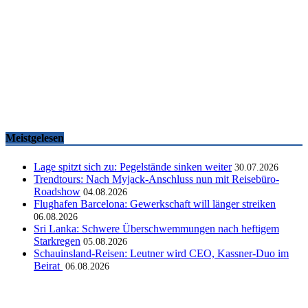
Famtrips und Vertriebsevents, März bis Mai 2026
touristik aktuell
-
05.06.2026
Meistgelesen
Lage spitzt sich zu: Pegelstände sinken weiter
30.07.2026
Trendtours: Nach Myjack-Anschluss nun mit Reisebüro-
Roadshow
04.08.2026
Flughafen Barcelona: Gewerkschaft will länger streiken
06.08.2026
Sri Lanka: Schwere Überschwemmungen nach heftigem
Starkregen
05.08.2026
Schauinsland-Reisen: Leutner wird CEO, Kassner-Duo im
Beirat
06.08.2026