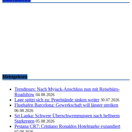
Famtrips und Vertriebsevents, März bis Mai 2026
touristik aktuell
-
05.06.2026
Meistgelesen
Trendtours: Nach Myjack-Anschluss nun mit Reisebüro-
Roadshow
04.08.2026
Lage spitzt sich zu: Pegelstände sinken weiter
30.07.2026
Flughafen Barcelona: Gewerkschaft will länger streiken
06.08.2026
Sri Lanka: Schwere Überschwemmungen nach heftigem
Starkregen
05.08.2026
Pestana CR7: Cristiano Ronaldos Hotelmarke expandiert
07.08.2026