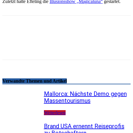
Zuletzt hatte Efteling die
Illusionsshow „Magicaluna“
gestartet.
Email
Facebook
WhatsApp
Linkedin
Telegram
Copy URL
Verwandte Themen und Artikel
Mallorca: Nächste Demo gegen
Massentourismus
Weiterlesen
Brand USA ernennt Reiseprofis
zu Botschaftern