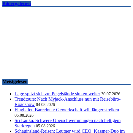
Bildergalerien
Famtrips und Vertriebsevents, März bis Mai 2026
touristik aktuell
-
05.06.2026
Meistgelesen
Lage spitzt sich zu: Pegelstände sinken weiter
30.07.2026
Trendtours: Nach Myjack-Anschluss nun mit Reisebüro-
Roadshow
04.08.2026
Flughafen Barcelona: Gewerkschaft will länger streiken
06.08.2026
Sri Lanka: Schwere Überschwemmungen nach heftigem
Starkregen
05.08.2026
Schauinsland-Reisen: Leutner wird CEO, Kassner-Duo im