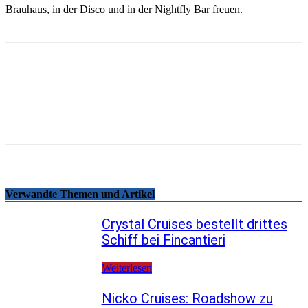
Brauhaus, in der Disco und in der Nightfly Bar freuen.
Email
Facebook
WhatsApp
Linkedin
Telegram
Copy URL
Verwandte Themen und Artikel
Crystal Cruises bestellt drittes
Schiff bei Fincantieri
Weiterlesen
Nicko Cruises: Roadshow zu