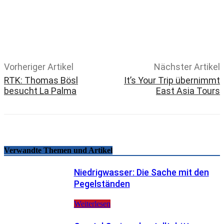
Email
Facebook
WhatsApp
Linkedin
Telegram
Copy URL
Vorheriger Artikel
Nächster Artikel
RTK: Thomas Bösl
It’s Your Trip übernimmt
besucht La Palma
East Asia Tours
Verwandte Themen und Artikel
Niedrigwasser: Die Sache mit den
Pegelständen
Weiterlesen