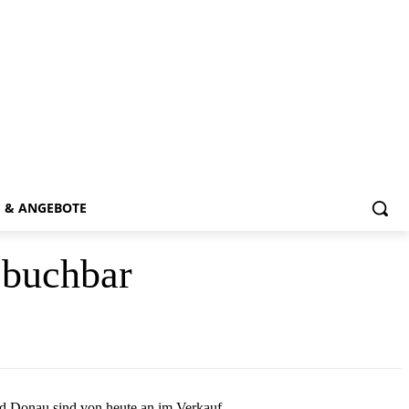
E & ANGEBOTE
 buchbar
und Donau sind von heute an im Verkauf.