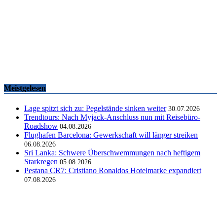
Famtrips und Vertriebsevents, März bis Mai 2026
touristik aktuell
-
05.06.2026
Meistgelesen
Lage spitzt sich zu: Pegelstände sinken weiter
30.07.2026
Trendtours: Nach Myjack-Anschluss nun mit Reisebüro-
Roadshow
04.08.2026
Flughafen Barcelona: Gewerkschaft will länger streiken
06.08.2026
Sri Lanka: Schwere Überschwemmungen nach heftigem
Starkregen
05.08.2026
Pestana CR7: Cristiano Ronaldos Hotelmarke expandiert
07.08.2026