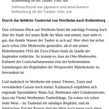
Sehnsuchtsziel von Japanern und Amerikanern:
Rothenburg ob der Tauber. Foto: aze
Durch das liebliche Taubertal von Wertheim nach Rothenburg
Den schönsten Blick auf Wertheim bietet die mächtige Festung hoch
über der Stadt: tief unten fließt der Main und nimmt, man sieht es
gut, das dunkle Wasser der Tauber in sich auf. Hier oben hat sicher
auch schon Otto Modersohn gestanden, als er mit seinen
Malerfreunden 1916 die Zwei-Flüsse-Stadt als Quelle der
Inspiration entdeckte. So kommt es, dass im Otto-Modersohn-
Kabinett des Grafschaftsmuseums eine der bedeutendsten
Sammlungen des Begründers der Worpsweder Malerkolonie zu
bewundern ist.
Und malerisch ist Wertheim mit seinen Türmen, Toren und
verwinkelten Gassen noch immer. Kulinarisch empfehlen sich
regionale Spezialitäten: Main-Aal, Bierbraten oder Grünkernrisotto,
dazu ein Viertel Wertheimer Tauberklinge. Da wären wir schon
beim Wein – im Taubertal ein ständiger Begleiter, und im
fränkischen Teil der Region darf der Wein noch heute nach altem