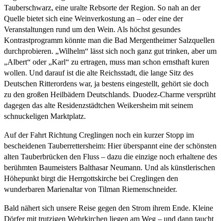
Tauberschwarz, eine uralte Rebsorte der Region. So nah an der
Quelle bietet sich eine Weinverkostung an – oder eine der
Veranstaltungen rund um den Wein. Als höchst gesundes
Kontrastprogramm könnte man die Bad Mergentheimer Salzquellen
durchprobieren. „Wilhelm“ lässt sich noch ganz gut trinken, aber um
„Albert“ oder „Karl“ zu ertragen, muss man schon ernsthaft kuren
wollen. Und darauf ist die alte Reichsstadt, die lange Sitz des
Deutschen Ritterordens war, ja bestens eingestellt, gehört sie doch
zu den großen Heilbädern Deutschlands. Duodez-Charme versprüht
dagegen das alte Residenzstädtchen Weikersheim mit seinem
schnuckeligen Marktplatz.
Auf der Fahrt Richtung Creglingen noch ein kurzer Stopp im
bescheidenen Tauberrettersheim: Hier überspannt eine der schönsten
alten Tauberbrücken den Fluss – dazu die einzige noch erhaltene des
berühmten Baumeisters Balthasar Neumann. Und als künstlerischen
Höhepunkt birgt die Herrgottskirche bei Creglingen den
wunderbaren Marienaltar von Tilman Riemenschneider.
Bald nähert sich unsere Reise gegen den Strom ihrem Ende. Kleine
Dörfer mit trutzigen Wehrkirchen liegen am Weg – und dann taucht