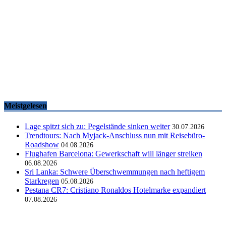
Famtrips und Vertriebsevents, März bis Mai 2026
touristik aktuell
-
05.06.2026
Meistgelesen
Lage spitzt sich zu: Pegelstände sinken weiter
30.07.2026
Trendtours: Nach Myjack-Anschluss nun mit Reisebüro-
Roadshow
04.08.2026
Flughafen Barcelona: Gewerkschaft will länger streiken
06.08.2026
Sri Lanka: Schwere Überschwemmungen nach heftigem
Starkregen
05.08.2026
Pestana CR7: Cristiano Ronaldos Hotelmarke expandiert
07.08.2026