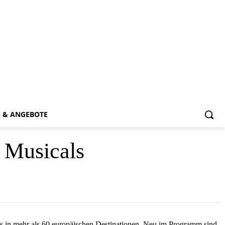
E & ANGEBOTE
d Musicals
els in mehr als 60 europäischen Destinationen. Neu im Programm sind