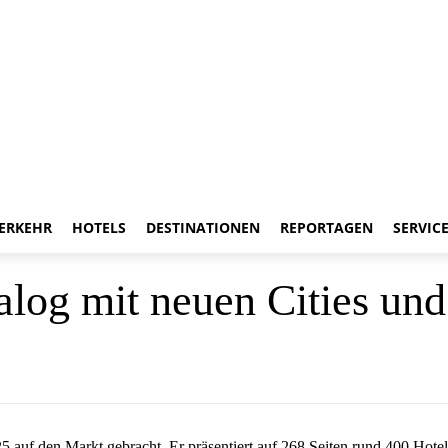
ERKEHR
HOTELS
DESTINATIONEN
REPORTAGEN
SERVIC
alog mit neuen Cities un
25 auf den Markt gebracht. Er präsentiert auf 268 Seiten rund 400 Hot