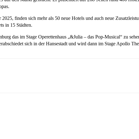
opas.
r 2025, finden sich mehr als 50 neue Hotels und auch neue Zusatzleis
s in 15 Städten.
n Hamburg das im Stage Operettenhaus „&Julia – das Pop-Musical“ zu 
schiedet sich in der Hansestadt und wird dann im Stage Apollo Theater
sApp
Linkedin
Telegram
Copy URL