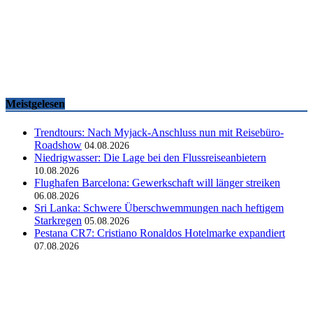
Famtrips und Vertriebsevents, März bis Mai 2026
touristik aktuell
-
05.06.2026
Meistgelesen
Trendtours: Nach Myjack-Anschluss nun mit Reisebüro-
Roadshow
04.08.2026
Niedrigwasser: Die Lage bei den Flussreiseanbietern
10.08.2026
Flughafen Barcelona: Gewerkschaft will länger streiken
06.08.2026
Sri Lanka: Schwere Überschwemmungen nach heftigem
Starkregen
05.08.2026
Pestana CR7: Cristiano Ronaldos Hotelmarke expandiert
07.08.2026