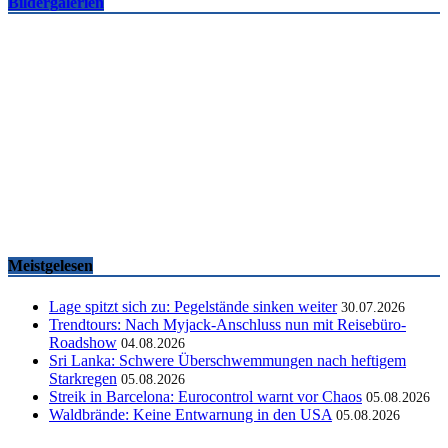
Bildergalerien
Famtrips und Vertriebsevents, März bis Mai 2026
touristik aktuell
-
05.06.2026
Meistgelesen
Lage spitzt sich zu: Pegelstände sinken weiter
30.07.2026
Trendtours: Nach Myjack-Anschluss nun mit Reisebüro-
Roadshow
04.08.2026
Sri Lanka: Schwere Überschwemmungen nach heftigem
Starkregen
05.08.2026
Streik in Barcelona: Eurocontrol warnt vor Chaos
05.08.2026
Waldbrände: Keine Entwarnung in den USA
05.08.2026