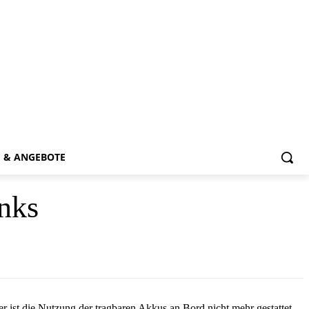
E & ANGEBOTE
nks
 ist die Nutzung der tragbaren Akkus an Bord nicht mehr gestattet,