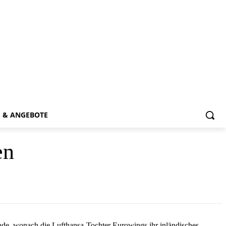
E & ANGEBOTE
en
nde, wonach die Lufthansa-Tochter Eurowings ihr inländisches