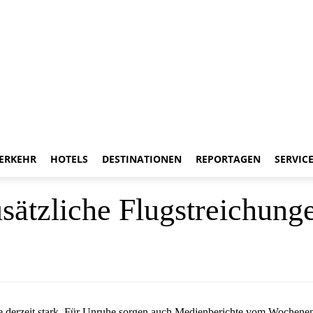
ERKEHR
HOTELS
DESTINATIONEN
REPORTAGEN
SERVIC
sätzliche Flugstreichung
he derzeit stark. Für Unruhe sorgen auch Medienberichte vom Wochene