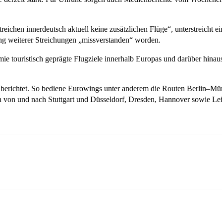
 streichen innerdeutsch aktuell keine zusätzlichen Flüge“, unterstreicht
ung weiterer Streichungen „missverstanden“ worden.
emie touristisch geprägte Flugziele innerhalb Europas und darüber hina
n berichtet. So bediene Eurowings unter anderem die Routen Berlin–M
ken von und nach Stuttgart und Düsseldorf, Dresden, Hannover sowie 
sApp
Linkedin
Telegram
Copy URL