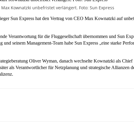
 Max Kownatzki unbefristet verlängert. Foto: Sun Express
lieger Sun Express hat den Vertrag von CEO Max Kownatzki auf unbefrist
nde Verantwortung für die Fluggesellschaft übernommen und Sun Expr
rung und seinem Management-Team habe Sun Express „eine starke Perf
rategieberatung Oliver Wyman, danach wechselte Kownatzki als Chief St
ter als Verantwortlicher für Netzplanung und strategische Allianzen d
lizenz.
sApp
Linkedin
Telegram
Copy URL