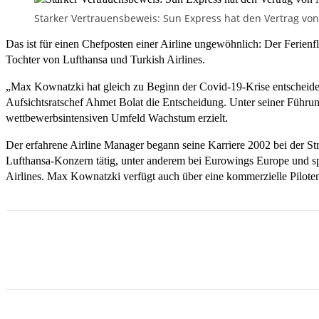
Starker Vertrauensbeweis: Sun Express hat den Vertrag von
Das ist für einen Chefposten einer Airline ungewöhnlich: Der Ferienf
Tochter von Lufthansa und Turkish Airlines.
„Max Kownatzki hat gleich zu Beginn der Covid-19-Krise entscheide
Aufsichtsratschef Ahmet Bolat die Entscheidung. Unter seiner Füh
wettbewerbsintensiven Umfeld Wachstum erzielt.
Der erfahrene Airline Manager begann seine Karriere 2002 bei der St
Lufthansa-Konzern tätig, unter anderem bei Eurowings Europe und spä
Airlines. Max Kownatzki verfügt auch über eine kommerzielle Piloten
Teilen
Email
Facebook
What