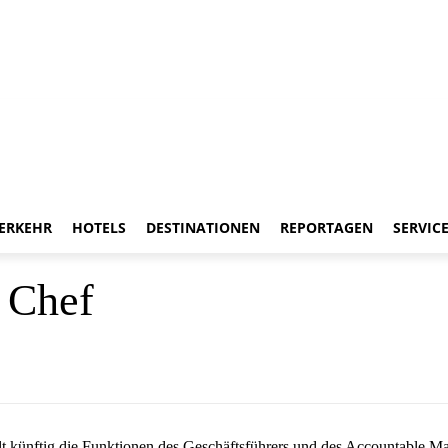
ERKEHR
HOTELS
DESTINATIONEN
REPORTAGEN
SERVIC
 Chef
lt künftig die Funktionen des Geschäftsführers und des Accountable 