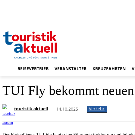
REISEVERTRIEB
VERANSTALTER
KREUZFAHRTEN
V
TUI Fly bekommt neuen
touristik aktuell
Verkehr
14.10.2025
Der Ferienflieger TUI Fly baut seine Führungsstruktur um und bünde