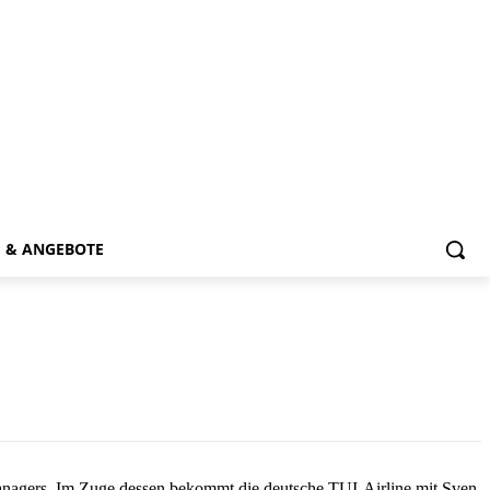
E & ANGEBOTE
Managers. Im Zuge dessen bekommt die deutsche TUI-Airline mit Sven