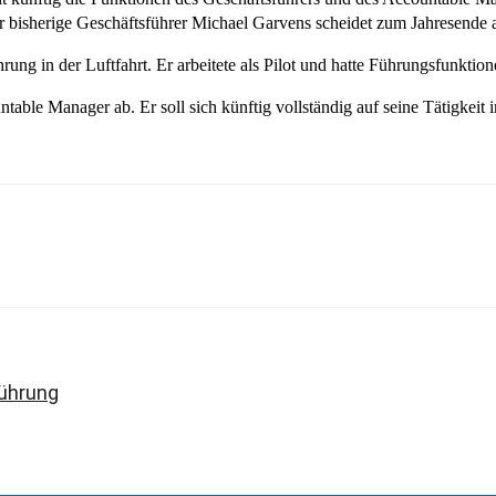
Der bisherige Geschäftsführer Michael Garvens scheidet zum Jahresende 
hrung in der Luftfahrt. Er arbeitete als Pilot und hatte Führungsfunkti
table Manager ab. Er soll sich künftig vollständig auf seine Tätigkei
sApp
Linkedin
Telegram
Copy URL
Führung