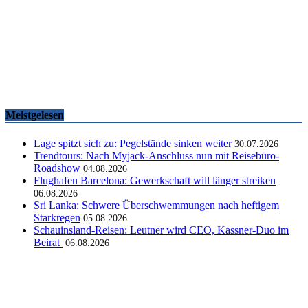
Famtrips und Vertriebsevents, März bis Mai 2026
touristik aktuell
-
05.06.2026
Meistgelesen
Lage spitzt sich zu: Pegelstände sinken weiter
30.07.2026
Trendtours: Nach Myjack-Anschluss nun mit Reisebüro-
Roadshow
04.08.2026
Flughafen Barcelona: Gewerkschaft will länger streiken
06.08.2026
Sri Lanka: Schwere Überschwemmungen nach heftigem
Starkregen
05.08.2026
Schauinsland-Reisen: Leutner wird CEO, Kassner-Duo im
Beirat
06.08.2026