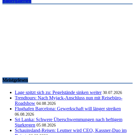
Bildergalerien
Famtrips und Vertriebsevents, März bis Mai 2026
touristik aktuell
-
05.06.2026
Meistgelesen
Lage spitzt sich zu: Pegelstände sinken weiter
30.07.2026
Trendtours: Nach Myjack-Anschluss nun mit Reisebüro-
Roadshow
04.08.2026
Flughafen Barcelona: Gewerkschaft will länger streiken
06.08.2026
Sri Lanka: Schwere Überschwemmungen nach heftigem
Starkregen
05.08.2026
Schauinsland-Reisen: Leutner wird CEO, Kassner-Duo im