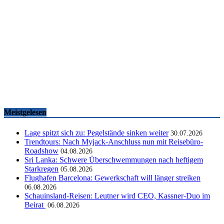
Famtrips und Vertriebsevents, März bis Mai 2026
touristik aktuell
-
05.06.2026
Meistgelesen
Lage spitzt sich zu: Pegelstände sinken weiter
30.07.2026
Trendtours: Nach Myjack-Anschluss nun mit Reisebüro-
Roadshow
04.08.2026
Sri Lanka: Schwere Überschwemmungen nach heftigem
Starkregen
05.08.2026
Flughafen Barcelona: Gewerkschaft will länger streiken
06.08.2026
Schauinsland-Reisen: Leutner wird CEO, Kassner-Duo im
Beirat
06.08.2026