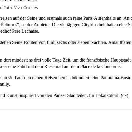
 Foto: Viva Cruises
erreisen auf der Seine und erstmals auch reine Paris-Aufenthalte an. An
elturms“, so der Anbieter. Die viertägigen Citytrips beinhalten eine S
iedhof Pere Lachaise.
tehen Seine-Routen von fünf, sechs oder sieben Nächten. Anlaufhäfen
en dort mindestens drei volle Tage Zeit, um die französische Hauptstadt
der eine Fahrt mit dem Riesenrad auf dem Place de la Concorde.
on sind auf den neuen Reisen bereits inkludiert: eine Panorama-Busto
tilly.
Kunst, inspiriert von den Pariser Stadtteilen, für Lokalkolorit. (ck)
sApp
Linkedin
Telegram
Copy URL