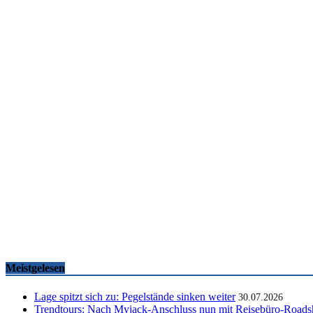
Famtrips und Vertriebsevents, März bis Mai 2026
touristik aktuell
-
05.06.2026
Meistgelesen
Lage spitzt sich zu: Pegelstände sinken weiter
30.07.2026
Trendtours: Nach Myjack-Anschluss nun mit Reisebüro-Road