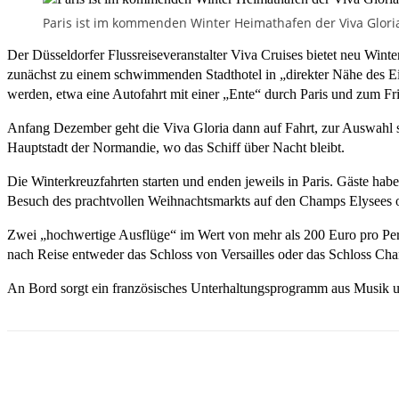
Paris ist im kommenden Winter Heimathafen der Viva Gloria.
Der Düsseldorfer Flussreiseveranstalter Viva Cruises bietet neu Wint
zunächst zu einem schwimmenden Stadthotel in „direkter Nähe des Eiff
werden, etwa eine Autofahrt mit einer „Ente“ durch Paris und zum Fr
Anfang Dezember geht die Viva Gloria dann auf Fahrt, zur Auswahl s
Hauptstadt der Normandie, wo das Schiff über Nacht bleibt.
Die Winterkreuzfahrten starten und enden jeweils in Paris. Gäste hab
Besuch des prachtvollen Weihnachtsmarkts auf den Champs Elysees o
Zwei „hochwertige Ausflüge“ im Wert von mehr als 200 Euro pro Pers
nach Reise entweder das Schloss von Versailles oder das Schloss Chan
An Bord sorgt ein französisches Unterhaltungsprogramm aus Musik und 
Teilen
Email
Facebook
What