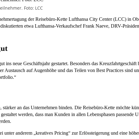
eilnehmer. Foto: LCC
ernehmertagung der Reisebüro-Kette Lufthansa City Center (LCC) in Ob
o diskutierten etwa Lufthansa-Verkaufschef Frank Naeve, DRV-Präside
gut
 ins neue Geschäftsjahr gestartet. Besonders das Kreuzfahrtgeschäft ha
r Austausch auf Augenhöhe und das Teilen von Best Practices sind un
rtfolio.“
, stärker an das Unternehmen binden. Die Reisebüro-Kette möchte kün
 so gestaltet werden, dass man Kunden in allen Lebensphasen passende 
erden.
i unter anderem „kreatives Pricing“ zur Erlössteigerung und eine höh