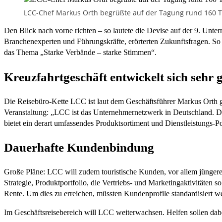
LCC-Chef Markus Orth begrüßte auf der Tagung rund 160 T
Den Blick nach vorne richten – so lautete die Devise auf der 9. Unt
Branchenexperten und Führungskräfte, erörterten Zukunftsfragen. S
das Thema „Starke Verbände – starke Stimmen“.
Kreuzfahrtgeschäft entwickelt sich sehr 
Die Reisebüro-Kette LCC ist laut dem Geschäftsführer Markus Orth gut
Veranstaltung: „LCC ist das Unternehmernetzwerk in Deutschland. De
bietet ein derart umfassendes Produktsortiment und Dienstleistungs-Po
Dauerhafte Kundenbindung
Große Pläne: LCC will zudem touristische Kunden, vor allem jüngere
Strategie, Produktportfolio, die Vertriebs- und Marketingaktivitäten
Rente. Um dies zu erreichen, müssten Kundenprofile standardisiert w
Im Geschäftsreisebereich will LCC weiterwachsen. Helfen sollen dabe