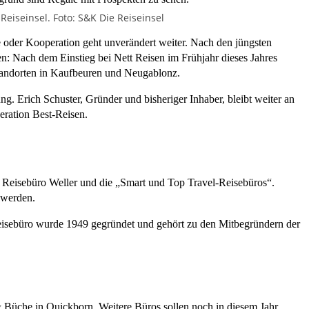
Reiseinsel. Foto: S&K Die Reiseinsel
e oder Kooperation geht unverändert weiter. Nach den jüngsten
n: Nach dem Einstieg bei Nett Reisen im Frühjahr dieses Jahres
andorten in Kaufbeuren und Neugablonz.
ung. Erich Schuster, Gründer und bisheriger Inhaber, bleibt weiter an
eration Best-Reisen.
nd Reisebüro Weller und die „Smart und Top Travel-Reisebüros“.
 werden.
Reisebüro wurde 1949 gegründet und gehört zu den Mitbegründern der
 Büche in Quickborn. Weitere Büros sollen noch in diesem Jahr