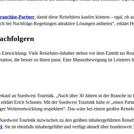
Franchise-Partner
, damit diese Reisebüros kaufen können – egal, ob 
ch bei Nachfolge-Regelungen attraktive Lösungen anbieten“, erklärt 
achfolgern
 Entwicklung: Viele Reisebüro-Inhaber stehen vor dem Eintritt ins Ren
ation, die besser zu ihnen passt. Eine Massenbewegung ist Letzteres f
kauf an Suedwest Touristik. „Nach über 30 Jahren in der Branche ist 
“ erklärt Erich Schuster. Mit der Suedwest Touristik habe er „einen Part
iger Weiterentwicklung respektiert“. Das wäre bei einem großen Reise
edwest Touristik inzwischen zu den größten inhabergeführten Reisebü
l
. Sie ist ebenfalls inhabergeführt und verfügt aktuell über bundesweit 