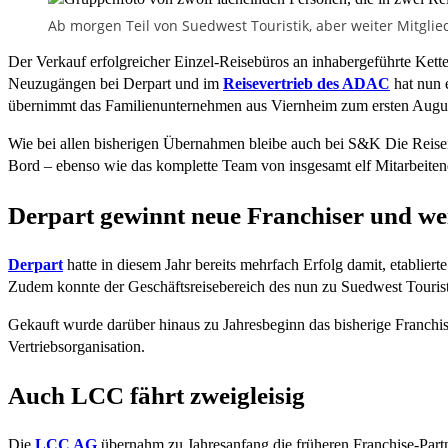
Ab morgen Teil von Suedwest Touristik, aber weiter Mitglied
Der Verkauf erfolgreicher Einzel-Reisebüros an inhabergeführte Kett
Neuzugängen bei Derpart und im
Reisevertrieb des ADAC
hat nun 
übernimmt das Familienunternehmen aus Viernheim zum ersten Augu
Wie bei allen bisherigen Übernahmen bleibe auch bei S&K Die Reiseinsel
Bord – ebenso wie das komplette Team von insgesamt elf Mitarbeitend
Derpart gewinnt neue Franchiser und weit
Derpart
hatte in diesem Jahr bereits mehrfach Erfolg damit, etablie
Zudem konnte der Geschäftsreisebereich des nun zu Suedwest Touris
Gekauft wurde darüber hinaus zu Jahresbeginn das bisherige Franch
Vertriebsorganisation.
Auch LCC fährt zweigleisig
Die
LCC AG
übernahm zu Jahresanfang die früheren Franchise-Part