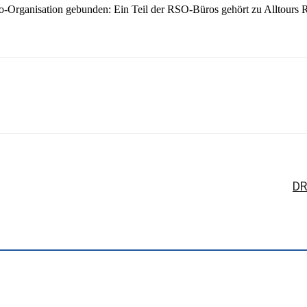
o-Organisation gebunden: Ein Teil der RSO-Büros gehört zu Alltours Rei
sApp
Linkedin
Telegram
Copy URL
DR