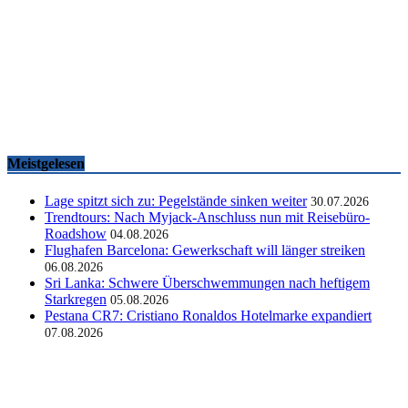
Famtrips und Vertriebsevents, März bis Mai 2026
touristik aktuell
-
05.06.2026
Meistgelesen
Lage spitzt sich zu: Pegelstände sinken weiter
30.07.2026
Trendtours: Nach Myjack-Anschluss nun mit Reisebüro-
Roadshow
04.08.2026
Flughafen Barcelona: Gewerkschaft will länger streiken
06.08.2026
Sri Lanka: Schwere Überschwemmungen nach heftigem
Starkregen
05.08.2026
Pestana CR7: Cristiano Ronaldos Hotelmarke expandiert
07.08.2026