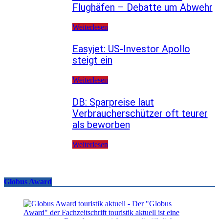
Flughäfen – Debatte um Abwehr
Weiterlesen
Easyjet: US-Investor Apollo
steigt ein
Weiterlesen
DB: Sparpreise laut
Verbraucherschützer oft teurer
als beworben
Weiterlesen
Globus Award