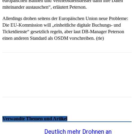
europäischen Bahnen und Vertriebsdienstleister dann ihre Daten
miteinander austauschen“, erläutert Peterson.
Allerdings drohen seitens der Europäischen Union neue Probleme:
Die EU-Kommission will „einheitliche digitale Buchungs- und
Ticketdienste“ gesetzlich regeln, aber laut DB-Manager Peterson
einen anderen Standard als OSDM vorschreiben. (rie)
Email
Facebook
WhatsApp
Linkedin
Telegram
Copy URL
Verwandte Themen und Artikel
Deutlich mehr Drohnen an