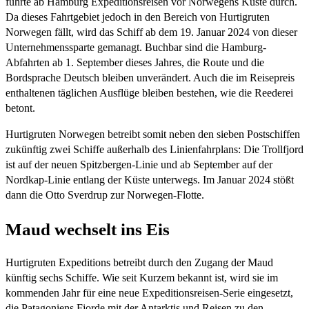
führte ab Hamburg Expeditionsreisen vor Norwegens Küste durch.
Da dieses Fahrtgebiet jedoch in den Bereich von Hurtigruten
Norwegen fällt, wird das Schiff ab dem 19. Januar 2024 von dieser
Unternehmenssparte gemanagt. Buchbar sind die Hamburg-
Abfahrten ab 1. September dieses Jahres, die Route und die
Bordsprache Deutsch bleiben unverändert. Auch die im Reisepreis
enthaltenen täglichen Ausflüge bleiben bestehen, wie die Reederei
betont.
Hurtigruten Norwegen betreibt somit neben den sieben Postschiffen
zukünftig zwei Schiffe außerhalb des Linienfahrplans: Die Trollfjord
ist auf der neuen Spitzbergen-Linie und ab September auf der
Nordkap-Linie entlang der Küste unterwegs. Im Januar 2024 stößt
dann die Otto Sverdrup zur Norwegen-Flotte.
Maud wechselt ins Eis
Hurtigruten Expeditions betreibt durch den Zugang der Maud
künftig sechs Schiffe. Wie seit Kurzem bekannt ist, wird sie im
kommenden Jahr für eine neue Expeditionsreisen-Serie eingesetzt,
die Patagoniens Fjorde mit der Antarktis und Reisen zu den