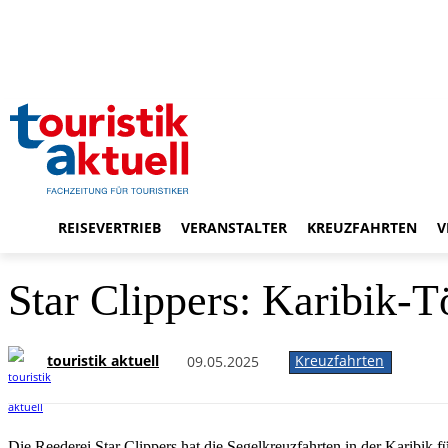
REISEVERTRIEB
VERANSTALTER
KREUZFAHRTEN
V
Star Clippers: Karibik-
touristik aktuell
Kreuzfahrten
09.05.2025
Die Reederei Star Clippers hat die Segelkreuzfahrten in der Karibi