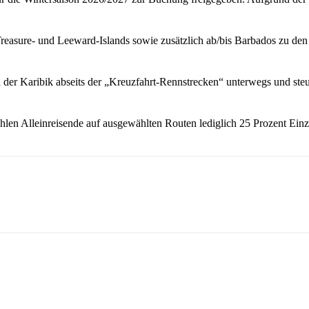
Treasure- und Leeward-Islands sowie zusätzlich ab/bis Barbados zu d
in der Karibik abseits der „Kreuzfahrt-Rennstrecken“ unterwegs und ste
len Alleinreisende auf ausgewählten Routen lediglich 25 Prozent Einz
sApp
Linkedin
Telegram
Copy URL