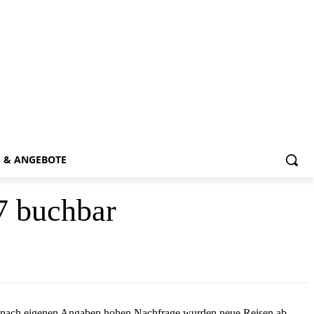
E & ANGEBOTE
7 buchbar
der nach eigenen Angaben hohen Nachfrage wurden neue Reisen ab