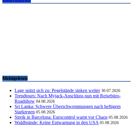
Bildergalerien
Famtrips und Vertriebsevents, März bis Mai 2026
touristik aktuell
-
05.06.2026
Meistgelesen
Lage spitzt sich zu: Pegelstände sinken weiter
30.07.2026
Trendtours: Nach Myjack-Anschluss nun mit Reisebüro-
Roadshow
04.08.2026
Sri Lanka: Schwere Überschwemmungen nach heftigem
Starkregen
05.08.2026
Streik in Barcelona: Eurocontrol warnt vor Chaos
05.08.2026
Waldbrände: Keine Entwarnung in den USA
05.08.2026