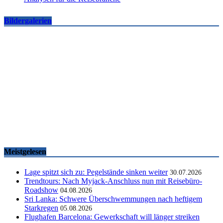
Bildergalerien
Famtrips und Vertriebsevents, März bis Mai 2026
touristik aktuell
-
05.06.2026
Meistgelesen
Lage spitzt sich zu: Pegelstände sinken weiter
30.07.2026
Trendtours: Nach Myjack-Anschluss nun mit Reisebüro-
Roadshow
04.08.2026
Sri Lanka: Schwere Überschwemmungen nach heftigem
Starkregen
05.08.2026
Flughafen Barcelona: Gewerkschaft will länger streiken