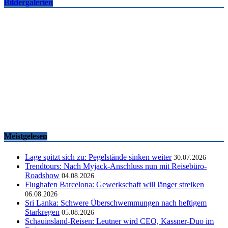
Bildergalerien
Famtrips und Vertriebsevents, März bis Mai 2026
touristik aktuell
-
05.06.2026
Meistgelesen
Lage spitzt sich zu: Pegelstände sinken weiter
30.07.2026
Trendtours: Nach Myjack-Anschluss nun mit Reisebüro-
Roadshow
04.08.2026
Flughafen Barcelona: Gewerkschaft will länger streiken
06.08.2026
Sri Lanka: Schwere Überschwemmungen nach heftigem
Starkregen
05.08.2026
Schauinsland-Reisen: Leutner wird CEO, Kassner-Duo im