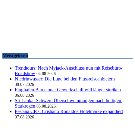
Famtrips und Vertriebsevents, März bis Mai 2026
touristik aktuell
-
05.06.2026
Meistgelesen
Trendtours: Nach Myjack-Anschluss nun mit Reisebüro-
Roadshow
04.08.2026
Niedrigwasser: Die Lage bei den Flussreiseanbietern
30.07.2026
Flughafen Barcelona: Gewerkschaft will länger streiken
06.08.2026
Sri Lanka: Schwere Überschwemmungen nach heftigem
Starkregen
05.08.2026
Pestana CR7: Cristiano Ronaldos Hotelmarke expandiert
07.08.2026